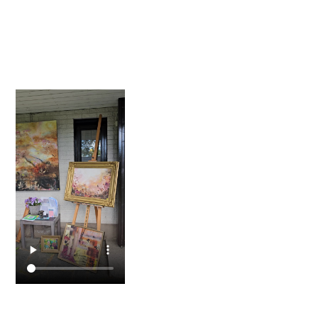
Screenshot_20260428_191332_Firefox